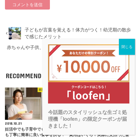
子どもが言葉を覚える！体力がつく！幼児期の散歩
で感じたメリット
赤ちゃんや子供、ペットにも安心して使える除菌ス
プレー。
RECOMMEND
こちらの記事も人気です。
妊活中の食事・生活
不妊・不妊症
今話題のスタイリッシュな生ゴミ処
理機「loofen」の限定クーポンが届
2018.10.21
2024.2.15
きました！
妊活中でも子育中でも！忙しくて
保険適用後の高度不妊治療病院の
も丁寧に簡単に良い食事を摂る：
費用はいくら？実際に支払った金