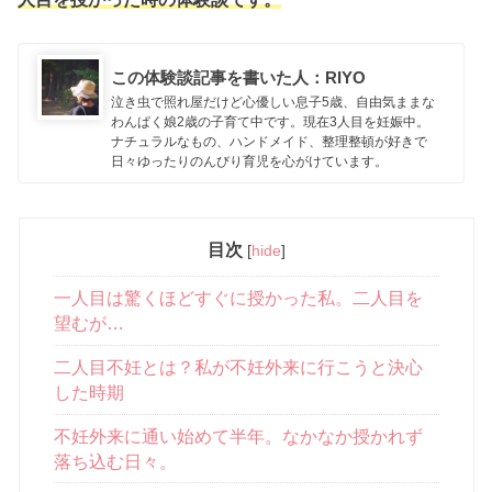
この体験談記事を書いた人：RIYO
泣き虫で照れ屋だけど心優しい息子5歳、自由気ままな
わんぱく娘2歳の子育て中です。現在3人目を妊娠中。
ナチュラルなもの、ハンドメイド、整理整頓が好きで
日々ゆったりのんびり育児を心がけています。
目次
[
hide
]
一人目は驚くほどすぐに授かった私。二人目を
望むが…
二人目不妊とは？私が不妊外来に行こうと決心
した時期
不妊外来に通い始めて半年。なかなか授かれず
落ち込む日々。