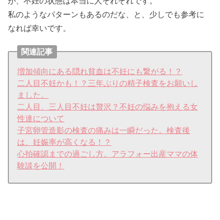
が、不妊の状態は本当に人それぞれです。
私のようなパターンもあるのだな、と、少しでも参考に
なれば幸いです。
関連記事
増加傾向にある隠れ貧血は不妊にも繋がる！？
二人目不妊かも！？三年ぶりの精子検査をお願いし
ました。
二人目、三人目不妊は贅沢？不妊の悩みを抱える女
性達について
子宮卵管造影の検査の痛みは一瞬だった。検査後
は、妊娠率が高くなる！？
心拍確認までの過ごし方。アラフォー出産ママの体
験談を公開！