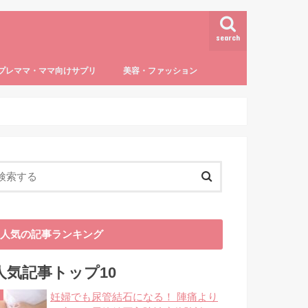
search
プレママ・ママ向けサプリ
美容・ファッション
活・仕事・マネー
用品・ファッション
トラブル
しつけ・教育
授乳・離乳食
達・病気
葉酸
授乳
5～６か月の離乳食（ゴックン期）
7～8ヶ月の離乳食（モグモグ期）
9～11ヶ月の離乳食（カミカミ期）
12ヶ月以降の離乳食・完了食（パクパ
子どもの病気
0歳児
1歳児
3歳児～
ダイエット・ボディケア
ママファッション
ク期）
人気の記事ランキング
人気記事トップ10
妊婦でも尿管結石になる！ 陣痛より