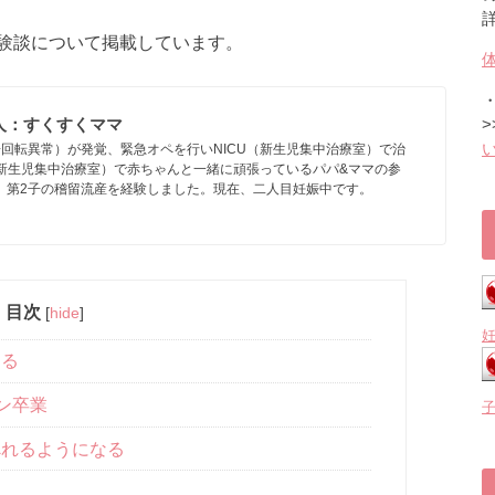
験談について掲載しています。
人：すくすくママ
>
回転異常）が発覚、緊急オペを行いNICU（新生児集中治療室）で治
（新生児集中治療室）で赤ちゃんと一緒に頑張っているパパ&ママの参
、第2子の稽留流産を経験しました。現在、二人目妊娠中です。
目次
[
hide
]
ある
ン卒業
べれるようになる