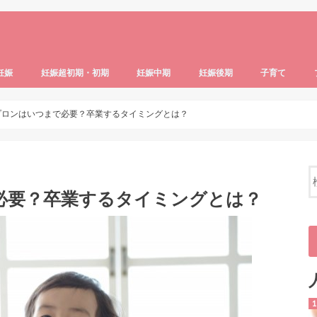
妊娠
妊娠超初期・初期
妊娠中期
妊娠後期
子育て
識
ブル・病気
・生活
妊活の基礎知識
妊活中の食事・生活
産後のトラブル・病気
マタニティグッズ
妊娠超初期・初期体験記
妊娠4ヶ月
つわりの症状と対策
妊娠超初期症状・妊娠の兆候
妊娠中期体験記
妊娠の基礎知識
妊娠5ヶ月
妊娠6ヶ月
妊娠7ヶ月
妊娠後期体験記
妊娠8ヶ月
妊娠9ヶ月
妊娠10ヶ月以降
子どものいる生
ベビー＆キッズ
育児ストレス・
子どもの生活・
子どもの食事・
子供の健康・発
プロンはいつまで必要？卒業するタイミングとは？
必要？卒業するタイミングとは？