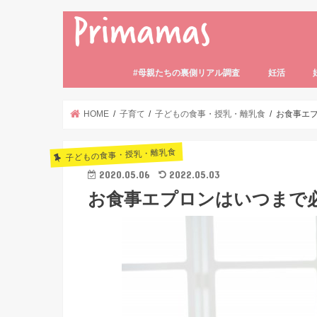
#母親たちの裏側リアル調査
妊活
妊活の基礎知
妊活体験記
妊活中のトラ
妊活中の食事
不妊・不妊症
HOME
子育て
子どもの食事・授乳・離乳食
お食事エ
子どもの食事・授乳・離乳食
2020.05.06
2022.05.03
お食事エプロンはいつまで