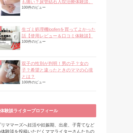
も痛い？尿管結石入院治療体験談。
100件のビュー
生ゴミ処理機loofenを買ってよかった
話【使用レビュー＆口コミ体験談】
100件のビュー
双子の性別が判明！男の子？女の
子？希望と違ったときのママの心境
とは？
100件のビュー
体験談ライタープロフィール
プリママーズへ妊活や妊娠期、出産、子育てなど
の体験談を投稿いただくママライターさんたちの