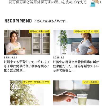
認可保育園と認可外保育園の違いを改めて考える
RECOMMEND
こちらの記事も人気です。
妊活中の食事・生活
妊活中のトラブル・病気
2018.10.21
2020.9.3
妊活中でも子育中でも！忙しくて
妊娠中の腰痛と坐骨神経痛に鍼が
も丁寧に簡単に良い食事を摂る：
効果的だった。痛みを鍼やストレ
驚くほど簡単…
ッチで改善し…
プレママ・ママ向けサプリ
不妊・不妊症