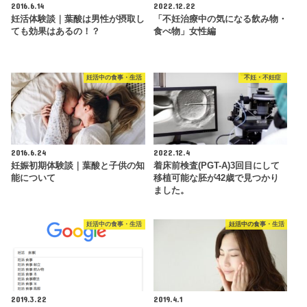
2016.6.14
2022.12.22
妊活体験談｜葉酸は男性が摂取し
「不妊治療中の気になる飲み物・
ても効果はあるの！？
食べ物」女性編
妊活中の食事・生活
不妊・不妊症
2016.6.24
2022.12.4
妊娠初期体験談｜葉酸と子供の知
着床前検査(PGT-A)3回目にして
能について
移植可能な胚が42歳で見つかり
ました。
妊活中の食事・生活
妊活中の食事・生活
2019.3.22
2019.4.1