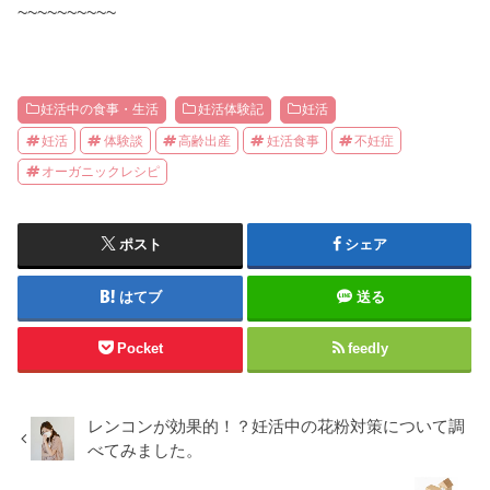
~~~~~~~~~~
妊活中の食事・生活
妊活体験記
妊活
妊活
体験談
高齢出産
妊活食事
不妊症
オーガニックレシピ
ポスト
シェア
はてブ
送る
Pocket
feedly
レンコンが効果的！？妊活中の花粉対策について調
べてみました。