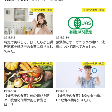
妊活中の食事・生活
妊活中の食事・生活
2019.5.6
2019.3.29
時短で美味しく、ほったらかし調
無添加とオーガニックの違い、法
理家電を妊活中の食事に取り入れ
律について調べてみました。
てみた。
妊活中の食事・生活
妊活中の食事・生活
2019.3.13
2019.3.8
【妊活中の食事】体の錆びを防
【妊活中の食事】NGな食べ物、
ぐ、抗酸化作用のある食品と
OKな食べ物を知りたい。
は！？