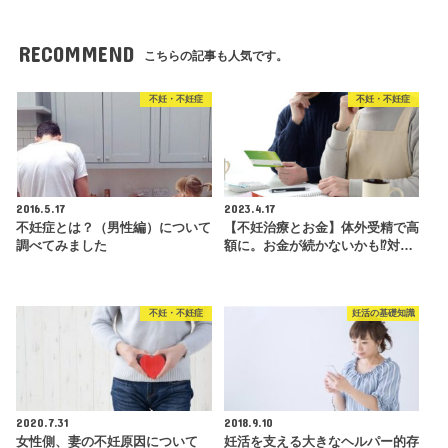
RECOMMEND
こちらの記事も人気です。
不妊・不妊症
不妊・不妊症
2016.5.17
2023.4.17
不妊症とは？（男性編）について
【不妊治療とお金】体外受精で高
調べてみました
額に。お金が続かないかも⁉対…
不妊・不妊症
妊活の基礎知識
2020.7.31
2018.9.10
女性側、妻の不妊原因について
妊活を支える大きなヘルパー的存