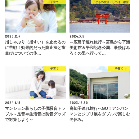
子育て
子どもの生活・しつけ・教育
2025.2.4
2024.3.5
指しゃぶり（指すい）を止めるの
～広島子連れ旅行～宮島から下瀬
に苦戦！効果的だった防止法と歯
美術館＆平和記念公園、最後はみ
並びについての体…
ろくの里へ行って…
子育て
子育て
2024.1.15
2023.12.30
マンション暮らしの子供騒音トラ
高知子連れ旅行へGO！アンパン
ブル～足音や生活音は防音グッズ
マンとジブリ展をダブルで楽しむ
で対策しよう～
冬休み。