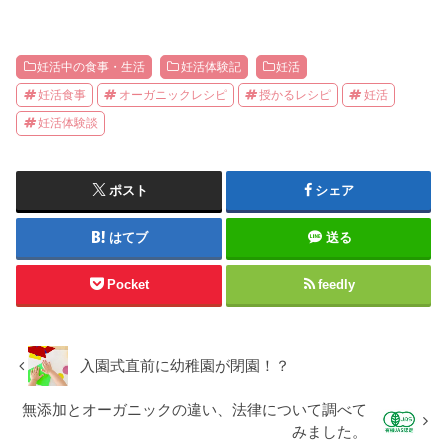
妊活中の食事・生活
妊活体験記
妊活
妊活食事
オーガニックレシピ
授かるレシピ
妊活
妊活体験談
ポスト
シェア
はてブ
送る
Pocket
feedly
入園式直前に幼稚園が閉園！？
無添加とオーガニックの違い、法律について調べて
みました。