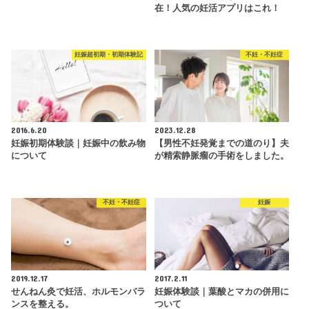
在！人気の妊活アプリはこれ！
妊娠超初期・初期体験記
不妊・不妊症
2016.6.20
2023.12.28
妊娠初期体験談｜妊娠中の飲み物
【男性不妊発覚までの道のり】夫
について
が精索静脈瘤の手術をしました。
不妊・不妊症
妊娠
2019.12.17
2017.2.11
せんねん灸で妊活、ホルモンバラ
妊娠体験談｜葉酸とマカの併用に
ンスを整える。
ついて