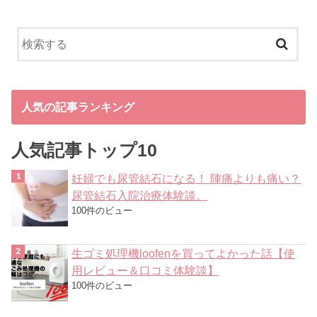
人気の記事ランキング
人気記事トップ10
妊婦でも尿管結石になる！ 陣痛よりも痛い？
尿管結石入院治療体験談。
100件のビュー
生ゴミ処理機loofenを買ってよかった話【使
用レビュー＆口コミ体験談】
100件のビュー