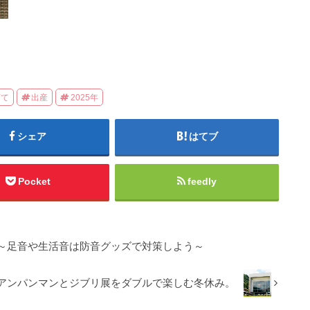
育て
出産
2025年
シェア
はてブ
Pocket
feedly
～足音や生活音は防音グッズで対策しよう～
アンパンマンとジブリ展をダブルで楽しむ冬休み。