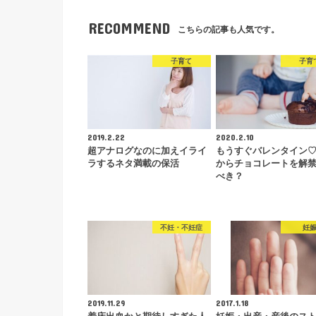
RECOMMEND
こちらの記事も人気です。
子育て
子育
2019.2.22
2020.2.10
超アナログなのに加えイライ
もうすぐバレンタイン
ラするネタ満載の保活
からチョコレートを解
べき？
不妊・不妊症
妊
2019.11.29
2017.1.18