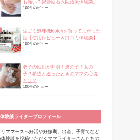
も痛い？尿管結石入院治療体験談。
100件のビュー
生ゴミ処理機loofenを買ってよかった
話【使用レビュー＆口コミ体験談】
100件のビュー
双子の性別が判明！男の子？女の
子？希望と違ったときのママの心境
とは？
100件のビュー
体験談ライタープロフィール
プリママーズへ妊活や妊娠期、出産、子育てなど
の体験談を投稿いただくママライターさんたちの