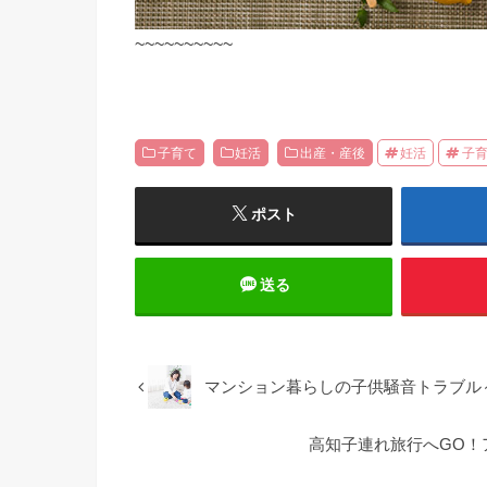
~~~~~~~~~~
子育て
妊活
出産・産後
妊活
子
ポスト
送る
マンション暮らしの子供騒音トラブル
高知子連れ旅行へGO！