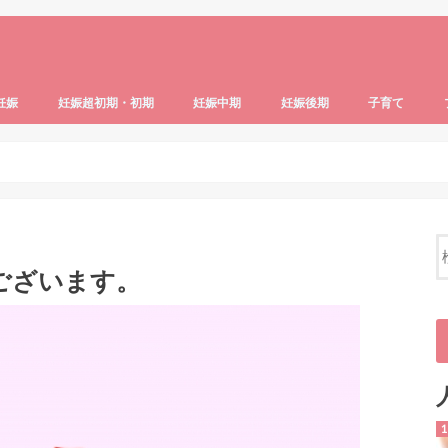
妊娠
妊娠超初期・初期
妊娠中期
妊娠後期
子育て
識
ブル・病気
・生活
妊活の基礎知識
妊活中の食事・生活
産後のトラブル・病気
マタニティグッズ
妊娠超初期・初期体験記
妊娠4ヶ月
つわりの症状と対策
妊娠超初期症状・妊娠の兆候
妊娠中期体験記
妊娠の基礎知識
妊娠5ヶ月
妊娠6ヶ月
妊娠7ヶ月
妊娠後期体験記
妊娠8ヶ月
妊娠9ヶ月
妊娠10ヶ月以降
子どものいる生
ベビー＆キッズ
育児ストレス・
子どもの生活・
子どもの食事・
子供の健康・発
ございます。