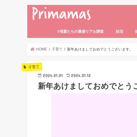
#母親たちの裏側リアル調査
妊活
妊活の基礎知
妊活体験記
妊活中のトラ
妊活中の食事
不妊・不妊症
HOME
子育て
新年あけましておめでとうございます。
子育て
2024.01.01
2024.01.12
新年あけましておめでとう