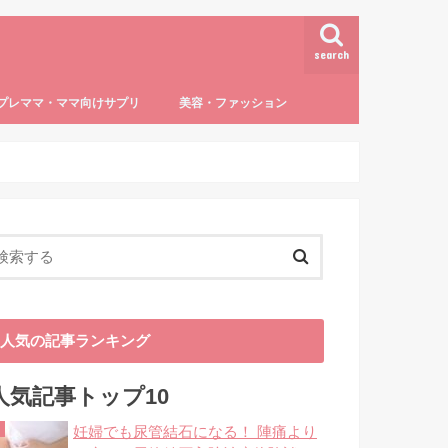
search
プレママ・ママ向けサプリ
美容・ファッション
活・仕事・マネー
用品・ファッション
トラブル
しつけ・教育
授乳・離乳食
達・病気
葉酸
授乳
5～６か月の離乳食（ゴックン期）
7～8ヶ月の離乳食（モグモグ期）
9～11ヶ月の離乳食（カミカミ期）
12ヶ月以降の離乳食・完了食（パクパ
子どもの病気
0歳児
1歳児
3歳児～
ダイエット・ボディケア
ママファッション
ク期）
人気の記事ランキング
人気記事トップ10
妊婦でも尿管結石になる！ 陣痛より