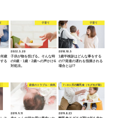
て
子育て
子育て
2022.5.20
2018.10.5
♡何歳
子供が物を投げる。そんな時
1歳半検診はどんな事をする
禁する
の0歳・1歳・2歳への声かけ&
の!?発達の遅れを指摘される
対処法。
場合とは!?
娠
産後のトラブル・病気
7～8ヶ月の離乳食（モグモグ期）
2019.9.11
2019.8.23