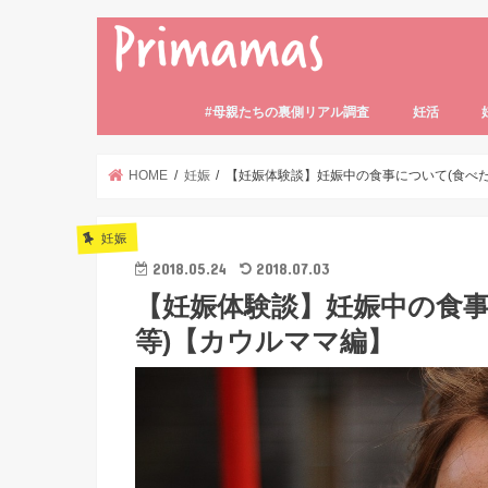
#母親たちの裏側リアル調査
妊活
妊活の基礎知
妊活体験記
妊活中のトラ
妊活中の食事
不妊・不妊症
HOME
妊娠
【妊娠体験談】妊娠中の食事について(食べ
妊娠
2018.05.24
2018.07.03
【妊娠体験談】妊娠中の食事
等)【カウルママ編】