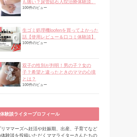
も痛い？尿管結石入院治療体験談。
100件のビュー
生ゴミ処理機loofenを買ってよかった
話【使用レビュー＆口コミ体験談】
100件のビュー
双子の性別が判明！男の子？女の
子？希望と違ったときのママの心境
とは？
100件のビュー
体験談ライタープロフィール
プリママーズへ妊活や妊娠期、出産、子育てなど
の体験談を投稿いただくママライターさんたちの