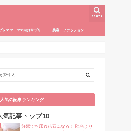
search
プレママ・ママ向けサプリ
美容・ファッション
活・仕事・マネー
用品・ファッション
トラブル
しつけ・教育
授乳・離乳食
達・病気
葉酸
授乳
5～６か月の離乳食（ゴックン期）
7～8ヶ月の離乳食（モグモグ期）
9～11ヶ月の離乳食（カミカミ期）
12ヶ月以降の離乳食・完了食（パクパ
子どもの病気
0歳児
1歳児
3歳児～
ダイエット・ボディケア
ママファッション
ク期）
人気の記事ランキング
人気記事トップ10
妊婦でも尿管結石になる！ 陣痛より