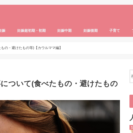
妊娠
妊娠超初期・初期
妊娠中期
妊娠後期
子育て
識
ブル・病気
・生活
妊活の基礎知識
妊活中の食事・生活
産後のトラブル・病気
マタニティグッズ
妊娠超初期・初期体験記
妊娠4ヶ月
つわりの症状と対策
妊娠超初期症状・妊娠の兆候
妊娠中期体験記
妊娠の基礎知識
妊娠5ヶ月
妊娠6ヶ月
妊娠7ヶ月
妊娠後期体験記
妊娠8ヶ月
妊娠9ヶ月
妊娠10ヶ月以降
子どものいる生
ベビー＆キッズ
育児ストレス・
子どもの生活・
子どもの食事・
子供の健康・発
たもの・避けたもの等)【カウルママ編】
について(食べたもの・避けたもの