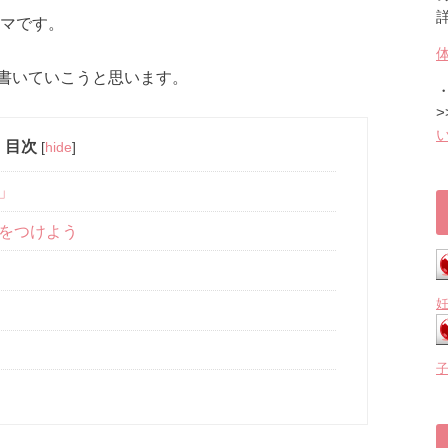
ママです。
書いていこうと思います。
>
目次
[
hide
]
」
気をつけよう