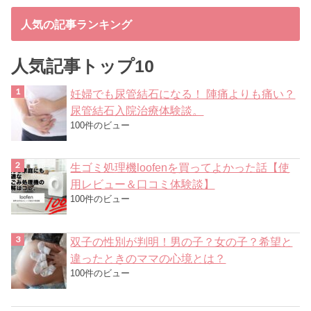
人気の記事ランキング
人気記事トップ10
妊婦でも尿管結石になる！ 陣痛よりも痛い？
尿管結石入院治療体験談。
100件のビュー
生ゴミ処理機loofenを買ってよかった話【使
用レビュー＆口コミ体験談】
100件のビュー
双子の性別が判明！男の子？女の子？希望と
違ったときのママの心境とは？
100件のビュー