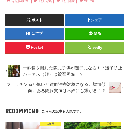
育児体験談
子供病気
子供健康
食中毒
ポスト
シェア
はてブ
送る
Pocket
feedly
一瞬目を離した隙に子供が迷子になる！？迷子防止
ハーネス（紐）は賛否両論！？
フェリチン値が低いと貧血治療対象になる。増加傾
向にある隠れ貧血は不妊にも繋がる！？
RECOMMEND
こちらの記事も人気です。
1歳児
子育て