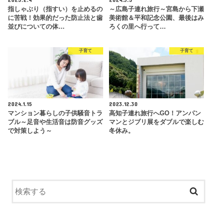
指しゃぶり（指すい）を止めるの
～広島子連れ旅行～宮島から下瀬
に苦戦！効果的だった防止法と歯
美術館＆平和記念公園、最後はみ
並びについての体…
ろくの里へ行って…
子育て
子育て
2024.1.15
2023.12.30
マンション暮らしの子供騒音トラ
高知子連れ旅行へGO！アンパン
ブル～足音や生活音は防音グッズ
マンとジブリ展をダブルで楽しむ
で対策しよう～
冬休み。