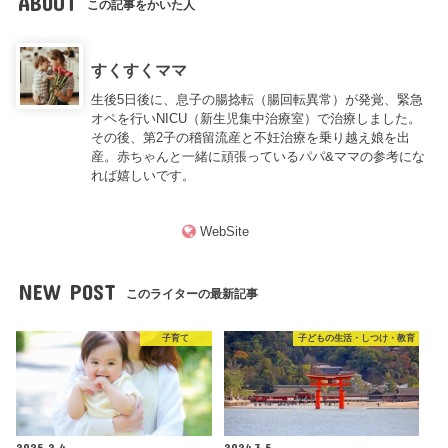
ABOUT
この記事をかいた人
すくすくママ
生後5日後に、息子の腸捻転（腸回転異常）が発覚、緊急
オペを行いNICU（新生児集中治療室）で治療しました。
その後、第2子の稽留流産と不妊治療を乗り越え娘を出
産。赤ちゃんと一緒に頑張っているパパ&ママの参考にな
れば嬉しいです。
WebSite
NEW POST
このライターの最新記事
子育て
子どもの生活・しつけ・教育
2025.2.4
2024.3.5