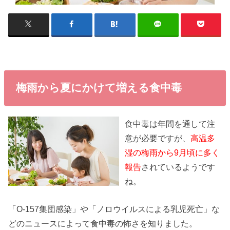
梅雨から夏にかけて増える食中毒
食中毒は年間を通して注
意が必要ですが、
高温多
湿の梅雨から9月頃に多く
報告
されているようです
ね。
「O-157集団感染」や「ノロウイルスによる乳児死亡」な
どのニュースによって食中毒の怖さを知りました。