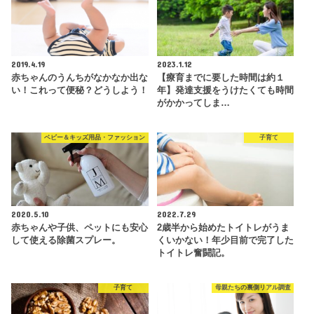
2019.4.19
2023.1.12
赤ちゃんのうんちがなかなか出な
【療育までに要した時間は約１
い！これって便秘？どうしよう！
年】発達支援をうけたくても時間
がかかってしま…
ベビー＆キッズ用品・ファッション
子育て
2020.5.10
2022.7.29
赤ちゃんや子供、ペットにも安心
2歳半から始めたトイトレがうま
して使える除菌スプレー。
くいかない！年少目前で完了した
トイトレ奮闘記。
子育て
母親たちの裏側リアル調査