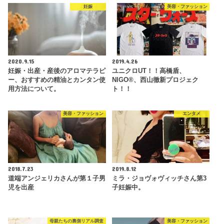
妊娠
美容・ファッション
2020.9.15
2019.4.26
妊娠・出産・産後のアロマテラピ
ユニクロUT！！高橋盾、
ー、おすすめの精油とカンタン使
NIGO®、西山徹新プロジェク
用方法について。
ト！！
美容・ファッション
エンタメ
2018.7.23
2019.8.12
道端アンジェリカさんが第１子男
ミラ・ジョヴォヴィッチさん第3
児を出産
子妊娠中。
母親たちの裏側リアル調査
美容・ファッション