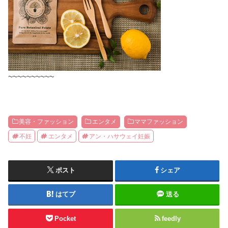
~~~~~~~~~~
美容・ファッション
エンタメ
ママファッション
不妊
エンタメ
アン・ハサウェイ妊娠
ポスト
シェア
はてブ
送る
Pocket
feedly