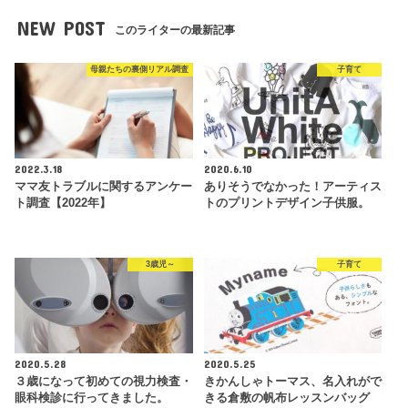
NEW POST
このライターの最新記事
母親たちの裏側リアル調査
子育て
2022.3.18
2020.6.10
ママ友トラブルに関するアンケー
ありそうでなかった！アーティス
ト調査【2022年】
トのプリントデザイン子供服。
3歳児～
子育て
2020.5.28
2020.5.25
３歳になって初めての視力検査・
きかんしゃトーマス、名入れがで
眼科検診に行ってきました。
きる倉敷の帆布レッスンバッグ