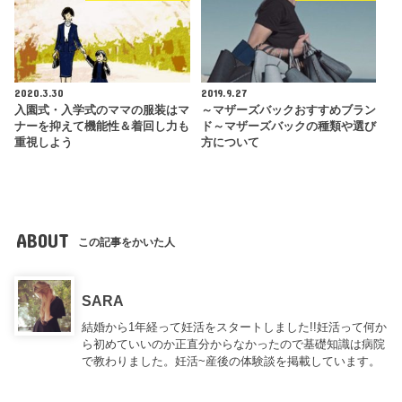
2020.3.30
2019.9.27
入園式・入学式のママの服装はマ
～マザーズバックおすすめブラン
ナーを抑えて機能性＆着回し力も
ド～マザーズバックの種類や選び
重視しよう
方について
ABOUT
この記事をかいた人
SARA
結婚から1年経って妊活をスタートしました!!妊活って何か
ら初めていいのか正直分からなかったので基礎知識は病院
で教わりました。妊活~産後の体験談を掲載しています。