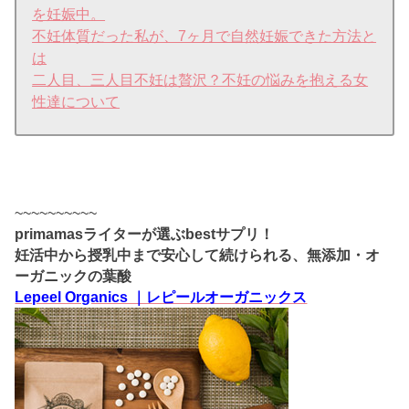
を妊娠中。
不妊体質だった私が、7ヶ月で自然妊娠できた方法と
は
二人目、三人目不妊は贅沢？不妊の悩みを抱える女
性達について
~~~~~~~~~~
primamasライターが選ぶbestサプリ！
妊活中から授乳中まで安心して続けられる、無添加・オ
ーガニックの葉酸
Lepeel Organics ｜レピールオーガニックス