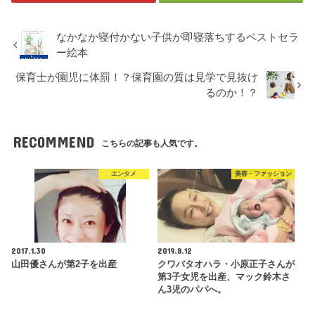
なかなか寝付かない子供が即寝落ちするベストセラ
ー絵本
保育士が園児に体罰！？保育園の質は見学で見抜け
るのか！？
RECOMMEND
こちらの記事も人気です。
エンタメ
美容・ファッション
2017.1.30
2019.8.12
山田優さんが第2子を出産
クワバタオハラ・小原正子さんが
第3子女児を出産、マック鈴木さ
ん3児のパパへ。