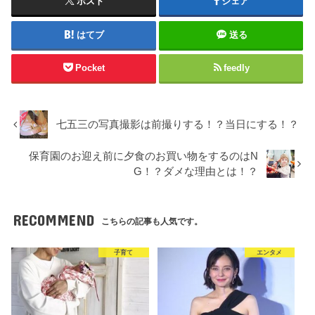
ポスト
シェア
はてブ
送る
Pocket
feedly
七五三の写真撮影は前撮りする！？当日にする！？
保育園のお迎え前に夕食のお買い物をするのはN
G！？ダメな理由とは！？
RECOMMEND
こちらの記事も人気です。
子育て
エンタメ