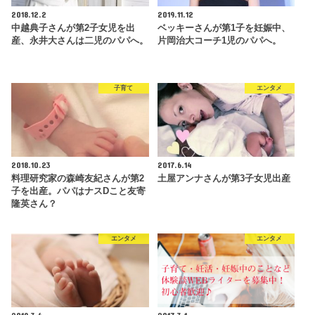
2018.12.2
2019.11.12
中越典子さんが第2子女児を出
ベッキーさんが第1子を妊娠中、
産、永井大さんは二児のパパへ。
片岡治大コーチ1児のパパへ。
子育て
エンタメ
2018.10.23
2017.6.14
料理研究家の森崎友紀さんが第2
土屋アンナさんが第3子女児出産
子を出産。パパはナスDこと友寄
隆英さん？
エンタメ
エンタメ
2019.3.6
2017.3.1