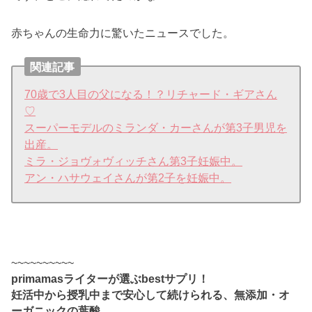
赤ちゃんの生命力に驚いたニュースでした。
関連記事
70歳で3人目の父になる！？リチャード・ギアさん
♡
スーパーモデルのミランダ・カーさんが第3子男児を
出産。
ミラ・ジョヴォヴィッチさん第3子妊娠中。
アン・ハサウェイさんが第2子を妊娠中。
~~~~~~~~~~
primamasライターが選ぶbestサプリ！
妊活中から授乳中まで安心して続けられる、無添加・オ
ーガニックの葉酸