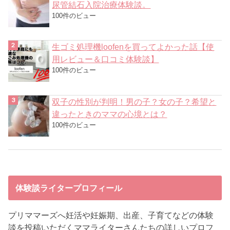
尿管結石入院治療体験談。
100件のビュー
生ゴミ処理機loofenを買ってよかった話【使
用レビュー＆口コミ体験談】
100件のビュー
双子の性別が判明！男の子？女の子？希望と
違ったときのママの心境とは？
100件のビュー
体験談ライタープロフィール
プリママーズへ妊活や妊娠期、出産、子育てなどの体験
談を投稿いただくママライターさんたちの詳しいプロフ