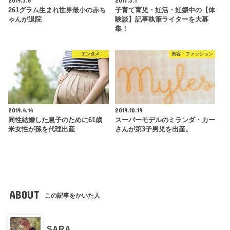
261グラム生まれ世界最小の赤ち
子育て育児・妊活・妊娠中の【体
ゃんが退院
験談】記事執筆ライターを大募
集！
エンタメ
美容・ファッション
2019.4.14
2019.10.19
同性結婚した息子のために61歳
スーパーモデルのミランダ・カー
米女性が孫を代理出産
さんが第3子男児を出産。
ABOUT
この記事をかいた人
SARA