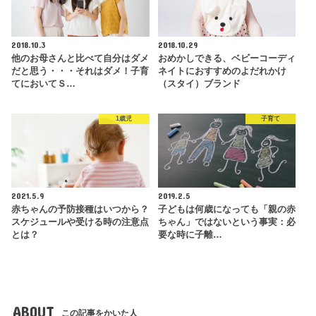
2018.10.3
2018.10.29
他のお母さんと比べて自分はダメ
おめかしできる、ベビーコーディ
だと思う・・・それはダメ！子育
ネイトにおすすめのよだれかけ
てにおいてＳ…
（スタイ）ブランド
1歳児
子育て
2021.5.9
2019.2.5
赤ちゃんの予防接種はいつから？
子どもは何歳になっても「親の赤
スケジュールや受ける時の注意点
ちゃん」ではないという事実：必
とは？
要な時に子離…
ABOUT
この記事をかいた人