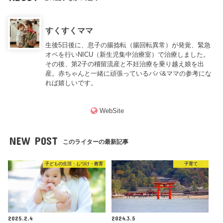
すくすくママ
生後5日後に、息子の腸捻転（腸回転異常）が発覚、緊急
オペを行いNICU（新生児集中治療室）で治療しました。
その後、第2子の稽留流産と不妊治療を乗り越え娘を出
産。赤ちゃんと一緒に頑張っているパパ&ママの参考にな
れば嬉しいです。
WebSite
NEW POST
このライターの最新記事
子どもの生活・しつけ・教育
子育て
2025.2.4
2024.3.5