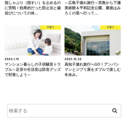
指しゃぶり（指すい）を止めるの
～広島子連れ旅行～宮島から下瀬
に苦戦！効果的だった防止法と歯
美術館＆平和記念公園、最後はみ
並びについての体…
ろくの里へ行って…
子育て
子育て
2024.1.15
2023.12.30
マンション暮らしの子供騒音トラ
高知子連れ旅行へGO！アンパン
ブル～足音や生活音は防音グッズ
マンとジブリ展をダブルで楽しむ
で対策しよう～
冬休み。