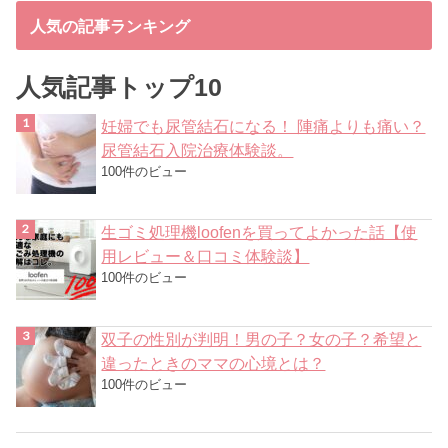
人気の記事ランキング
人気記事トップ10
妊婦でも尿管結石になる！ 陣痛よりも痛い？
尿管結石入院治療体験談。
100件のビュー
生ゴミ処理機loofenを買ってよかった話【使
用レビュー＆口コミ体験談】
100件のビュー
双子の性別が判明！男の子？女の子？希望と
違ったときのママの心境とは？
100件のビュー