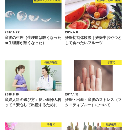
産後のトラブル・病気
妊娠中の食事・生活
2017.6.22
2016.6.8
産後の生理（生理痛は軽くなった
妊娠初期体験談｜妊娠中おやつと
or生理痛が酷くなった）
して食べたいフルーツ
出産体験記
子育て
2018.8.10
2017.1.18
産婦人科の選び方：良い産婦人科
妊娠・出産・産後のストレス（マ
って？安心して出産するために
タニティブルー）について
子育て
妊娠後期