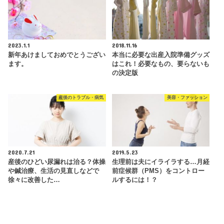
2023.1.1
2018.11.16
新年あけましておめでとうござい
本当に必要な出産入院準備グッズ
ます。
はこれ！必要なもの、要らないも
の決定版
産後のトラブル・病気
美容・ファッション
2020.7.21
2019.5.23
産後のひどい尿漏れは治る？体操
生理前は夫にイライラする…月経
や鍼治療、生活の見直しなどで
前症候群（PMS）をコントロー
徐々に改善した…
ルするには！？