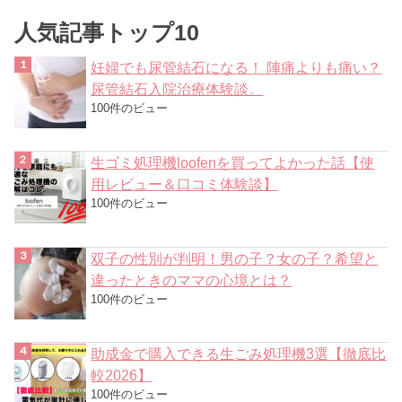
人気記事トップ10
妊婦でも尿管結石になる！ 陣痛よりも痛い？
尿管結石入院治療体験談。
100件のビュー
生ゴミ処理機loofenを買ってよかった話【使
用レビュー＆口コミ体験談】
100件のビュー
双子の性別が判明！男の子？女の子？希望と
違ったときのママの心境とは？
100件のビュー
助成金で購入できる生ごみ処理機3選【徹底比
較2026】
100件のビュー