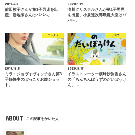
2019.3.4
2020.1.19
前田敦子さんが第1子男児を出
滝川クリステルさんが第1子男児
産、勝地涼さんはパパへ。
を出産、小泉進次郎環境大臣はパ
パへ。
エンタメ
子育て
2019.12.8
2020.5.17
ミラ・ジョヴォヴィッチさん第3
イラストレーター横峰沙弥香さん
子妊娠中のぽっこりお腹ショッ
の「ちんちんぼうずのだいぼうけ
ト。
ん」…
ABOUT
この記事をかいた人