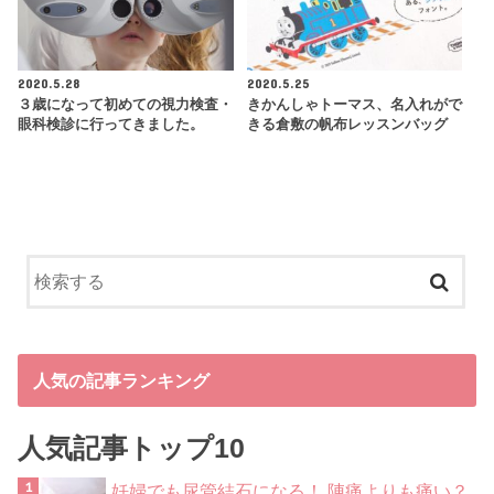
2020.5.28
2020.5.25
３歳になって初めての視力検査・
きかんしゃトーマス、名入れがで
眼科検診に行ってきました。
きる倉敷の帆布レッスンバッグ
人気の記事ランキング
人気記事トップ10
妊婦でも尿管結石になる！ 陣痛よりも痛い？