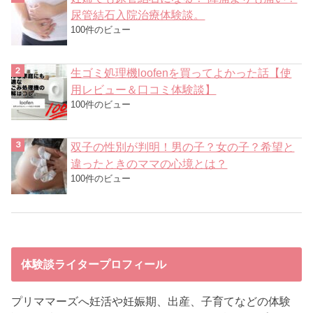
尿管結石入院治療体験談。
100件のビュー
生ゴミ処理機loofenを買ってよかった話【使
用レビュー＆口コミ体験談】
100件のビュー
双子の性別が判明！男の子？女の子？希望と
違ったときのママの心境とは？
100件のビュー
体験談ライタープロフィール
プリママーズへ妊活や妊娠期、出産、子育てなどの体験