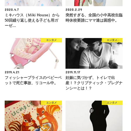
2020.4.7
2020.2.29
ミキハウス（Ｍiki House）から
突然すぎる、全国の小中高校生臨
50回繰り返し使える子ども用ガ
時休校要請にママ達は困惑中。
ーゼ…
エンタメ
エンタメ
2019.4.21
2019.11.17
フィッシャープライスのベビーベ
妊娠に気づかず、トイレで出
ットで死亡事故、リコール中。
産！？クリプティック・プレグナ
ンシーとは！？
エンタメ
エンタメ