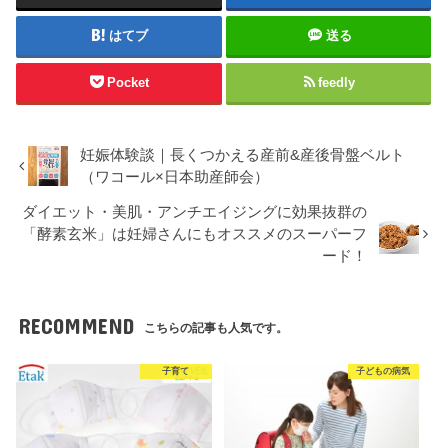
はてブ
送る
Pocket
feedly
妊娠体験談｜長くつかえる産前&産後骨盤ベルト
（ワコール×日本助産師会）
ダイエット・美肌・アンチエイジングに効果抜群の
「酵素玄米」は妊婦さんにもオススメのスーパーフ
ード！
RECOMMEND
こちらの記事も人気です。
子育て
子どもの病気