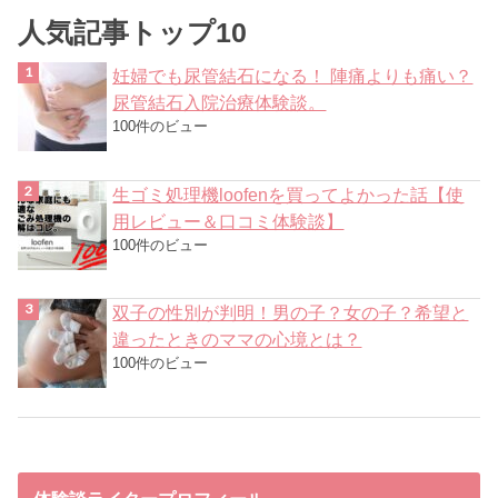
人気記事トップ10
妊婦でも尿管結石になる！ 陣痛よりも痛い？
尿管結石入院治療体験談。
100件のビュー
生ゴミ処理機loofenを買ってよかった話【使
用レビュー＆口コミ体験談】
100件のビュー
双子の性別が判明！男の子？女の子？希望と
違ったときのママの心境とは？
100件のビュー