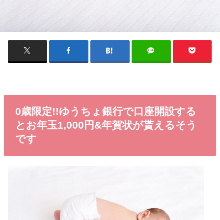
0歳限定!!ゆうちょ銀行で口座開設する
とお年玉1,000円&年賀状が貰えるそう
です