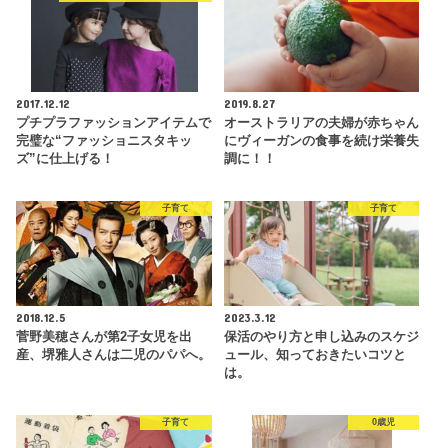
2017.12.12
2019.8.27
プチプラファッションアイテムで
オーストラリアの夫婦が赤ちゃん
完璧な“ファッショニスタキッ
にヴィーガンの食事を続け栄養失
ズ”に仕上げる！
調に！！
子育て
子育て
2018.12.5
2023.3.12
菅野美穂さんが第2子女児を出
保活のやり方と申し込みのスケジ
産、堺雅人さんは二児のパパへ。
ュール、知っておきたいコツと
は。
子育て
0歳児