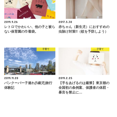
2019.9.26
2017.5.30
レトロでかわいい、他の子と被ら
赤ちゃん（新生児）におすすめの
ない保育園の巾着袋。
虫除け対策!!（蚊を予防しよう）
子育て
子育て
2019.11.20
2019.2.25
バンクーバー子連れ(5歳児)旅行
【手をあげるのは厳禁】東京都の
体験記
全国初の条例案、保護者の体罰・
暴言を禁止に…