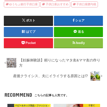
ゆうちょ銀行子供口座
子供口座おすすめ
子供口座贈与税
ポスト
シェア
はてブ
送る
Pocket
feedly
【妊娠体験談】頼りになったマタ友&ママ友の作り
方
産後クライシス、夫にイライラする原因とは!?
RECOMMEND
こちらの記事も人気です。
ベビー＆キッズ用品・ファッション
子育て