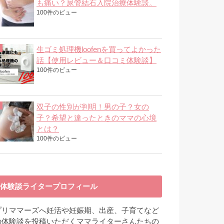
も痛い？尿管結石入院治療体験談。
100件のビュー
生ゴミ処理機loofenを買ってよかった
話【使用レビュー＆口コミ体験談】
100件のビュー
双子の性別が判明！男の子？女の
子？希望と違ったときのママの心境
とは？
100件のビュー
体験談ライタープロフィール
プリママーズへ妊活や妊娠期、出産、子育てなど
の体験談を投稿いただくママライターさんたちの