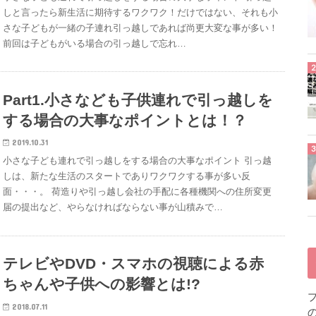
しと言ったら新生活に期待するワクワク！だけではない、それも小
さな子どもが一緒の子連れ引っ越しであれば尚更大変な事が多い！
前回は子どもがいる場合の引っ越しで忘れ…
Part1.小さなども子供連れで引っ越しを
する場合の大事なポイントとは！？
2019.10.31
小さな子ども連れで引っ越しをする場合の大事なポイント 引っ越
しは、新たな生活のスタートでありワクワクする事が多い反
面・・・。 荷造りや引っ越し会社の手配に各種機関への住所変更
届の提出など、やらなければならない事が山積みで…
テレビやDVD・スマホの視聴による赤
ちゃんや子供への影響とは!?
2018.07.11