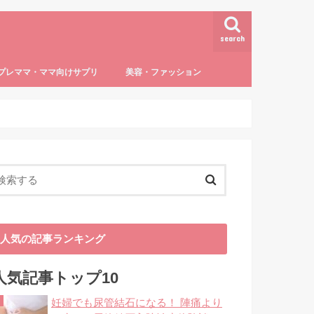
search
プレママ・ママ向けサプリ
美容・ファッション
活・仕事・マネー
用品・ファッション
トラブル
しつけ・教育
授乳・離乳食
達・病気
葉酸
授乳
5～６か月の離乳食（ゴックン期）
7～8ヶ月の離乳食（モグモグ期）
9～11ヶ月の離乳食（カミカミ期）
12ヶ月以降の離乳食・完了食（パクパ
子どもの病気
0歳児
1歳児
3歳児～
ダイエット・ボディケア
ママファッション
ク期）
人気の記事ランキング
人気記事トップ10
妊婦でも尿管結石になる！ 陣痛より