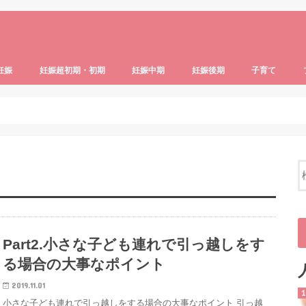
妊娠
妊娠超初期・初期
妊娠中期
妊娠後期
子育て
識
ブル・病気
・生活
妊活の基礎知識
妊活中の食事・生活
産後のトラブル・病気
マタニティグッズ
妊娠超初期・初期体験記
妊娠4ヶ月
つわりの症状と対策
妊娠超初期症状・妊娠の兆候
妊娠中期体験記
妊娠の基礎知識
妊娠5ヶ月
妊娠6ヶ月
妊娠7ヶ月
妊娠後期体験記
妊娠8ヶ月
妊娠9ヶ月
妊娠10ヶ月以降
子どものいる生
ベビー＆キッズ
育児ストレス・
子どもの生活・
子どもの食事・
子供の健康・発
Part2.小さな子ども連れで引っ越しをす
る場合の大事なポイント
2019.11.01
小さな子ども連れで引っ越しをする場合の大事なポイント 引っ越