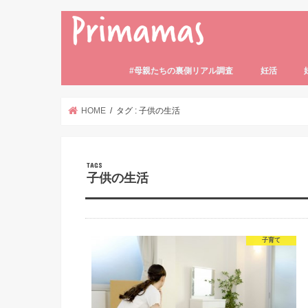
#母親たちの裏側リアル調査
妊活
妊活の基礎知
妊活体験記
妊活中のトラ
妊活中の食事
不妊・不妊症
HOME
タグ : 子供の生活
子供の生活
子育て