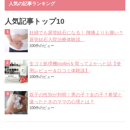
人気の記事ランキング
人気記事トップ10
妊婦でも尿管結石になる！ 陣痛よりも痛い？
尿管結石入院治療体験談。
100件のビュー
生ゴミ処理機loofenを買ってよかった話【使
用レビュー＆口コミ体験談】
100件のビュー
双子の性別が判明！男の子？女の子？希望と
違ったときのママの心境とは？
100件のビュー